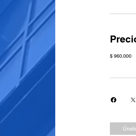
Preci
$ 960.000
Únet