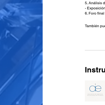
5. Análisis 
- Exposició
6. Foro final
También pue
Instr