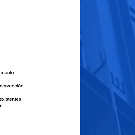
lamento
Intervención
existentes
es