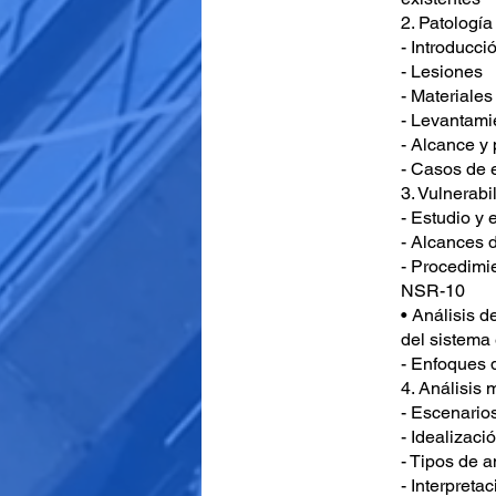
2. Patología
- Introducci
- Lesiones
- Materiale
- Levantami
- Alcance y 
- Casos de 
3. Vulnerabi
- Estudio y
- Alcances d
- Procedimi
NSR-10
• Análisis d
del sistema 
- Enfoques 
4. Análisis
- Escenario
- Idealizaci
- Tipos de a
- Interpreta