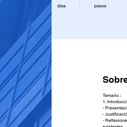
días
pasos
Sobr
Temario :
1. Introducc
- Presentac
- Justificaci
- Reflexione
existentes