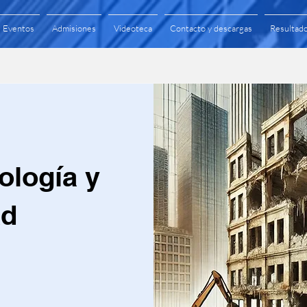
Eventos
Admisiones
Videoteca
Contacto y descargas
Resultad
ología y
ad