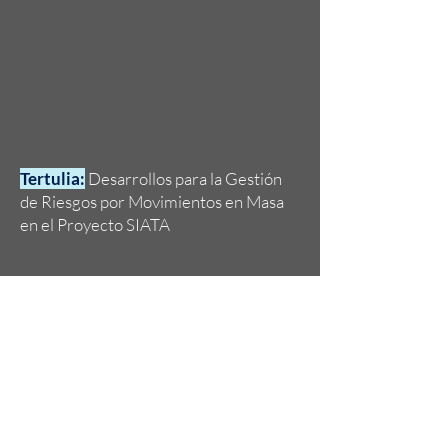
Tertulia:
Desarrollos para la Gestión
de Riesgos por Movimientos en Masa
en el Proyecto SIATA
Tertulia:
Novedades en las